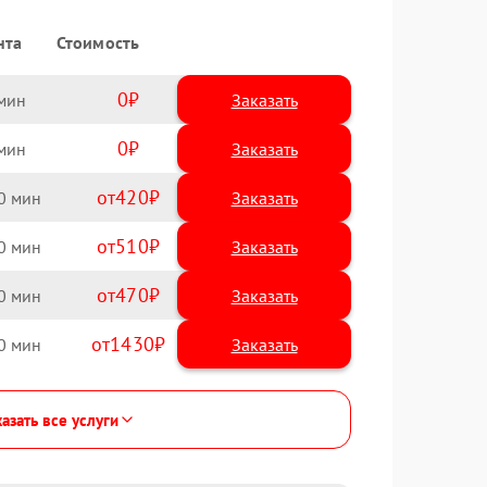
нта
Стоимость
0
Заказать
0
Заказать
420
0
510
0
470
0
1430
0
азать все услуги