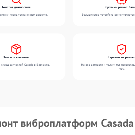
Быстрая диагностика
Срочный ремонт Casa
ичину перед устранением дефекта.
Большинство устройств ремонтируются 
Запчасти в наличии
Гарантия на ремонт
 склад запчастей Casada в Барнауле.
На все запчасти и услуги мы предостав
мес.
монт виброплатформ Casada