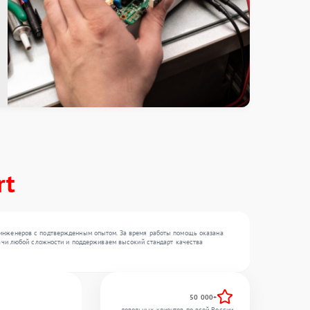
rt
6 инженеров с подтвержденным опытом. За время работы помощь оказана
адачи любой сложности и поддерживаем высокий стандарт качества
50 000+
довольных клиентов по всей России