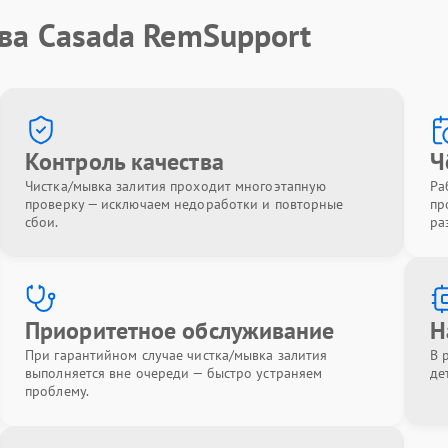
ва Casada RemSupport
Контроль качества
Ч
Чистка/мывка залития проходит многоэтапную
Ра
проверку — исключаем недоработки и повторные
пр
сбои.
ра
Приоритетное обслуживание
Н
При гарантийном случае чистка/мывка залития
В 
выполняется вне очереди — быстро устраняем
де
проблему.