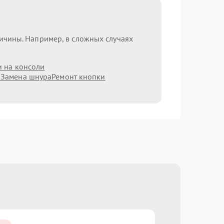
ричины. Например, в сложных случаях
и на консоли
а
Замена шнура
Ремонт кнопки