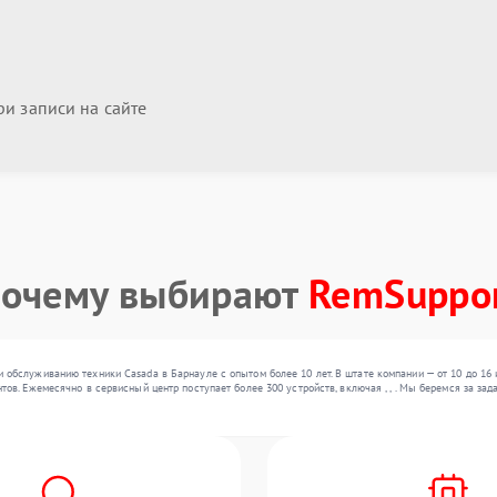
и записи на сайте
очему выбирают
RemSuppo
 обслуживанию техники Casada в Барнауле с опытом более 10 лет. В штате компании — от 10 до 1
тов. Ежемесячно в сервисный центр поступает более 300 устройств, включая , , . Мы беремся за з