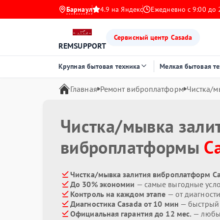
Барнаул
4.9 на Яндекс
Ежедневно с 9:00 до 
Сервисный центр Casada
REMSUPPORT
Крупная бытовая техника
Мелкая бытовая т
Главная
Ремонт виброплатформ
Чистка/м
Чистка/мывка зали
виброплатформы
C
Чистка/мывка залития виброплатформ Ca
До 30% экономии
— самые выгодные усл
Контроль на каждом этапе
— от диагност
Диагностика Casada от 10 мин
— быстрый 
Официальная гарантия до 12 мес.
— любые