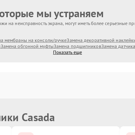
которые мы устраняем
жи на неисправность экрана, могут иметь более серьезные п
а мембраны на консоли/ручке
Замена декоративной наклейк
и
Замена обгонной муфты
Замена подшипников
Замена датчик
Показать еще
ники Casada