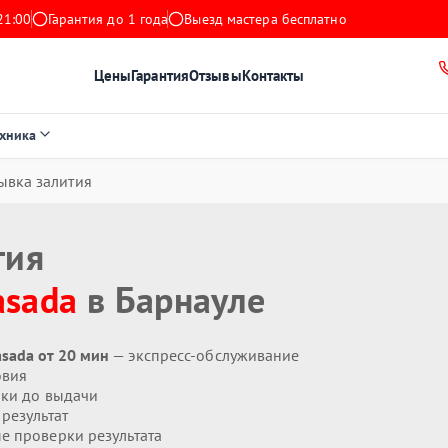
21:00
Гарантия до 1 года
Выезд мастера бесплатно
Цены
Гарантия
Отзывы
Контакты
ехника
ывка залития
тия
asada
в Барнауле
sada от 20 мин
— экспресс-обслуживание
овия
ики до выдачи
результат
 проверки результата