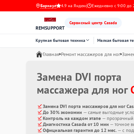
Барнаул
4.9 на Яндекс
Ежедневно с 9:00 до 
Сервисный центр Casada
REMSUPPORT
Крупная бытовая техника
Мелкая бытовая т
Главная
Ремонт массажеров для ног
Замен
Замена DVI порта
массажера для ног
Замена DVI порта массажеров для ног Cas
До 30% экономии
— самые выгодные усл
Контроль на каждом этапе
— прозрачный
Диагностика Casada от 10 мин
— точное в
Официальная гарантия до 12 мес.
— с по