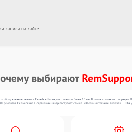
и записи на сайте
очему выбирают
RemSuppo
и обслуживанию техники Casada в Барнауле с опытом более 10 лет. В штате компании — порядка 1
000 ремонтов. Ежемесячно в сервисный центр поступает свыше 300 единиц техники, включая , , . М