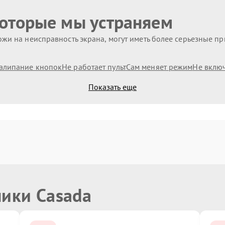
которые мы устраняем
жи на неисправность экрана, могут иметь более серьезные п
алипание кнопок
Не работает пульт
Сам меняет режим
Не вклю
Показать еще
ники Casada