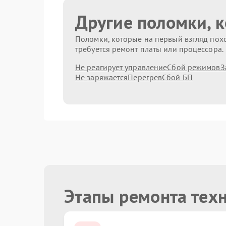
Другие поломки, 
Поломки, которые на первый взгляд похо
требуется ремонт платы или процессора.
Не реагирует управление
Сбой режимов
З
Не заряжается
Перегрев
Сбой БП
Этапы ремонта тех