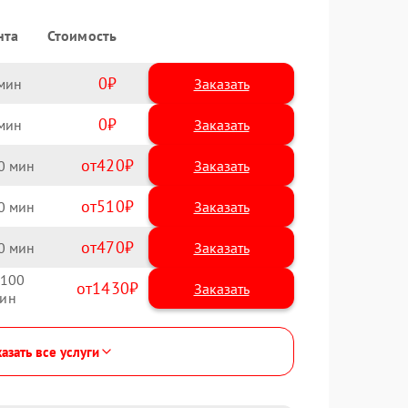
нта
Стоимость
0
Заказать
0
Заказать
420
0
510
0
470
0
100
1430
азать все услуги