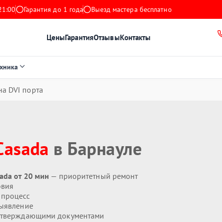
21:00
Гарантия до 1 года
Выезд мастера бесплатно
Цены
Гарантия
Отзывы
Контакты
ехника
а DVI порта
Casada
в Барнауле
ada от 20 мин
— приоритетный ремонт
овия
 процесс
ыявление
дтверждающими документами