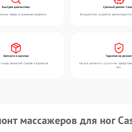
Быстрая диагностика
Срочный ремонт Casa
ичину перед устранением дефекта.
Большинство устройств ремонтируются 
Запчасти в наличии
Гарантия на ремонт
 склад запчастей Casada в Барнауле.
На все запчасти и услуги мы предостав
мес.
монт массажеров для ног Ca