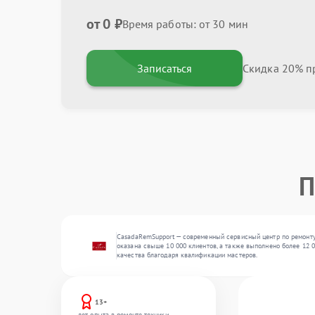
от 0 ₽
Время работы: от 30 мин
Записаться
Скидка 20% пр
П
CasadaRemSupport — современный сервисный центр по ремонту 
оказана свыше 10 000 клиентов, а также выполнено более 12 
качества благодаря квалификации мастеров.
13+
лет опыта в ремонте техники